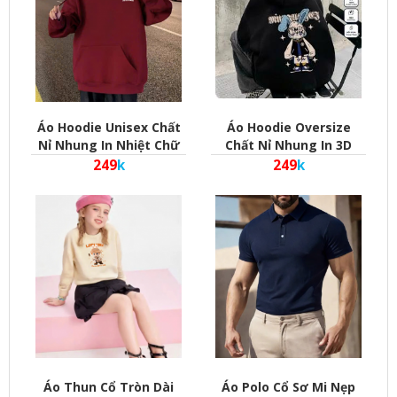
Áo Hoodie Unisex Chất
Áo Hoodie Oversize
Nỉ Nhung In Nhiệt Chữ
Chất Nỉ Nhung In 3D
Mature Phom Rộng Cho
Hình Thỏ Bunny Phom
249
k
249
k
Cả Nam Và Nữ
Rộng Cho Nam Và Nữ
Áo Thun Cổ Tròn Dài
Áo Polo Cổ Sơ Mi Nẹp