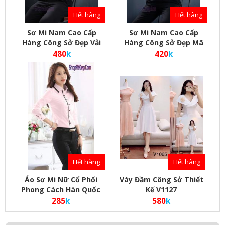
Hết hàng
Hết hàng
Sơ Mi Nam Cao Cấp
Sơ Mi Nam Cao Cấp
Hàng Công Sở Đẹp Vải
Hàng Công Sở Đẹp Mã
Sợi Tre Cao Cấp Mã
Sm020001
480
k
420
k
Sm020002
Hết hàng
Hết hàng
Áo Sơ Mi Nữ Cổ Phối
Váy Đầm Công Sở Thiết
Phong Cách Hàn Quốc
Kế V1127
285
k
580
k