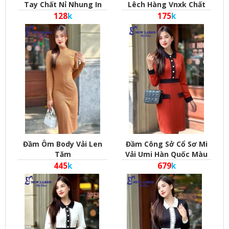
Tay Chất Nỉ Nhung In
Lêch Hàng Vnxk Chất
Labubu Cho Bé Trai Và
Vải Thun Lạnh Phong
128
k
175
k
Bé Gái (Từ 14Kg-35Kg)
Cách Hàn Quốc
Kiểu Bo Gấu Bo Tay
Phong Cách Hàn Quốc
Đầm Ôm Body Vải Len
Đầm Công Sở Cổ Sơ Mi
Tăm
Vải Umi Hàn Quốc Màu
Cam
445
k
679
k