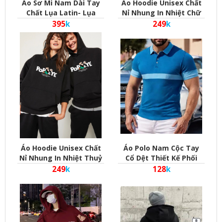
Áo Sơ Mi Nam Dài Tay
Áo Hoodie Unisex Chất
Chất Lụa Latin- Lụa
Nỉ Nhung In Nhiệt Chữ
Pháp Cao Cấp Nam Tính
Hauteur Phom Rộng
395
k
249
k
Sang Trọng Lịch Lãm
Cho Cả Nam Và Nữ
Áo Hoodie Unisex Chất
Áo Polo Nam Cộc Tay
Nỉ Nhung In Nhiệt Thuỷ
Cổ Dệt Thiết Kế Phối
Thủ Popeye Phom Rộng
Tay Phối Ngực Phong
249
k
128
k
Cho Cả Nam Và Nữ
Cách Hàn Quốc Nam
Tính Lịch Lãm