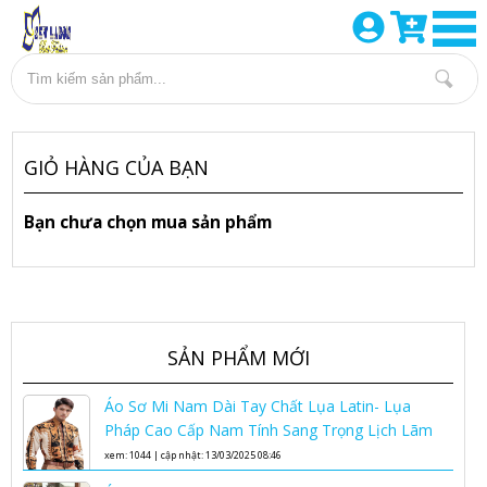
GIỎ HÀNG CỦA BẠN
Bạn chưa chọn mua sản phẩm
SẢN PHẨM MỚI
Áo Sơ Mi Nam Dài Tay Chất Lụa Latin- Lụa
Pháp Cao Cấp Nam Tính Sang Trọng Lịch Lãm
Áo sơ mi lụa nam cao cấp
xem: 1044 | cập nhật: 13/03/2025 08:46