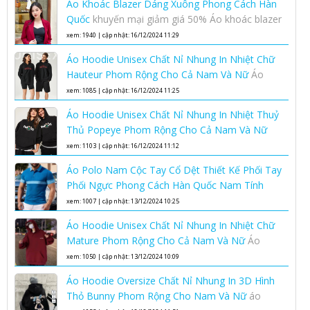
Áo Khoác Blazer Dáng Xuông Phong Cách Hàn
Quốc
khuyến mại giảm giá 50% Áo khoác blazer
dáng xuông phong cách Hàn Quốc nhân dịp
xem: 1940 | cập nhật: 16/12/2024 11:29
ngày phụ nữ việt nam 20-10
Áo Hoodie Unisex Chất Nỉ Nhung In Nhiệt Chữ
Hauteur Phom Rộng Cho Cả Nam Và Nữ
Áo
Hoodie Unisex Chất Nỉ Nhung In Nhiệt Chữ
xem: 1085 | cập nhật: 16/12/2024 11:25
Hauteur Phom Rộng Cho Cả Nam Và Nữ
Áo Hoodie Unisex Chất Nỉ Nhung In Nhiệt Thuỷ
Thủ Popeye Phom Rộng Cho Cả Nam Và Nữ
Áo hoodie unisex phom rộng chất nỉ nhung áo
xem: 1103 | cập nhật: 16/12/2024 11:12
hoodie nam nữ
Áo Polo Nam Cộc Tay Cổ Dệt Thiết Kế Phối Tay
Phối Ngực Phong Cách Hàn Quốc Nam Tính
Lịch Lãm
áo polo nam cộc tay cổ dệt
xem: 1007 | cập nhật: 13/12/2024 10:25
Áo Hoodie Unisex Chất Nỉ Nhung In Nhiệt Chữ
Mature Phom Rộng Cho Cả Nam Và Nữ
Áo
hoodie unisex phom rộng chất nỉ nhung áo
xem: 1050 | cập nhật: 13/12/2024 10:09
hoodie nam nữ
Áo Hoodie Oversize Chất Nỉ Nhung In 3D Hình
Thỏ Bunny Phom Rộng Cho Nam Và Nữ
áo