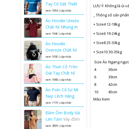
Phom Rộng Cho
Tay Cổ Dệt Thiết
LƯU Ý: Không là ủi và
Và Nữ
Áo hoodie
Cả Nam Và Nữ
Kế Phối Tay Phối
xem: 1004 | cập nhật:
unisex phom rộng
_ Thông số sản phẩm
Ngực Phong Cách
13/12/2024 10:25
chất nỉ nhung áo
Áo Hoodie Unisex
Hàn Quốc Nam
+ Size4 12-18kg
hoodie nam nữ
Chất Nỉ Nhung In
Tính Lịch Lãm
áo
Nhiệt Chữ Mature
+ Size6 19-24kg
xem: 1046 | cập nhật:
polo nam cộc tay
Phom Rộng Cho
13/12/2024 10:09
cổ dệt
+ Size8 25-30kg
Áo Hoodie
Cả Nam Và Nữ
Áo
Oversize Chất Nỉ
+ Size10 30-35kg
hoodie unisex
Nhung In 3D Hình
xem: 1050 | cập nhật:
phom rộng chất nỉ
Size Áo
Ngang ngực
Thỏ Bunny Phom
12/12/2024 11:51
nhung áo hoodie
Áo Thun Cổ Tròn
Rộng Cho Nam Và
4
36cm
nam nữ
Dài Tay Chất Nỉ
Nữ
áo hoodie
6
39cm
Nhung In Labubu
xem: 1088 | cập nhật:
oversize nam nữ
8
42cm
Cho Bé Trai Và Bé
28/11/2024 11:09
chất nỉ nhung cao
Áo Polo Cổ Sơ Mi
Gái (Từ 14Kg-
10
45cm
cấp
Nẹp Lêch Hàng
35Kg) Kiểu Bo Gấu
Màu Kem
Vnxk Chất Vải
xem: 1119 | cập nhật:
Bo Tay Phong
Thun Lạnh Phong
28/11/2024 10:28
Cách Hàn Quốc
áo
Đầm Ôm Body Vải
Cách Hàn Quốc
Áo
thun cổ tròn dài
Len Tăm
Váy đầm
Polo Cổ Sơ Mi Nẹp
tay trẻ em
ôm body hàn quốc
xem: 3009 | cập nhật:
Lêch Hàng Vnxk