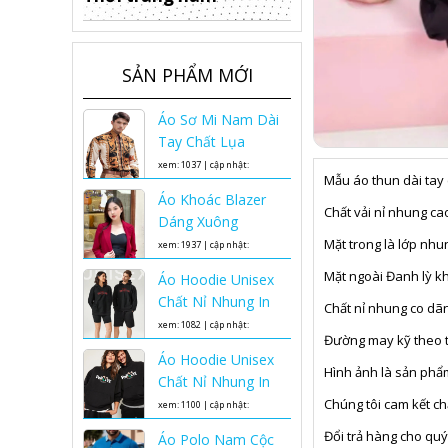
SẢN PHẨM MỚI
Áo Sơ Mi Nam Dài
Tay Chất Lụa
Latin- Lụa Pháp
xem: 1037 | cập nhật:
Mẫu áo thun dài tay 
Cao Cấp Nam Tính
13/03/2025 08:46
Áo Khoác Blazer
Sang Trọng Lịch
Chất vải nỉ nhung ca
Dáng Xuông
Lãm
Áo sơ mi lụa
Phong Cách Hàn
Mặt trong là lớp nh
xem: 1937 | cập nhật:
nam cao cấp
Quốc
khuyến mại
16/12/2024 11:29
Mặt ngoài Đanh lỳ k
Áo Hoodie Unisex
giảm giá 50% Áo
Chất Nỉ Nhung In
Chất nỉ nhung co dãn
khoác blazer dáng
Nhiệt Chữ Hauteur
xem: 1082 | cập nhật:
xuông phong cách
Đường may kỹ theo ti
Phom Rộng Cho
16/12/2024 11:25
Hàn Quốc nhân
Áo Hoodie Unisex
Cả Nam Và Nữ
Áo
Hình ảnh là sản phẩ
dịp ngày phụ nữ
Chất Nỉ Nhung In
Hoodie Unisex
việt nam 20-10
Nhiệt Thuỷ Thủ
Chúng tôi cam kết c
xem: 1100 | cập nhật:
Chất Nỉ Nhung In
Popeye Phom
16/12/2024 11:12
Nhiệt Chữ Hauteur
Đổi trả hàng cho quý
Áo Polo Nam Cộc
Rộng Cho Cả Nam