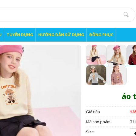
U
TUYỂN DỤNG
HƯỚNG DẪN SỬ DỤNG
ĐỒNG PHỤC
áo 
Giá tiền
12
Mã sản phẩm
T1
Size
4