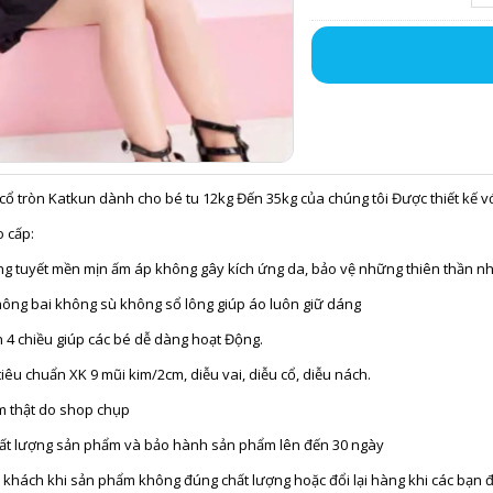
cổ tròn Katkun dành cho bé tu 12kg Đến 35kg của chúng tôi Được thiết kế 
o cấp:
ung tuyết mền mịn ấm áp không gây kích ứng da, bảo vệ những thiên thần n
hông bai không sù không sổ lông giúp áo luôn giữ dáng
 4 chiều giúp các bé dễ dàng hoạt Động.
êu chuẩn XK 9 mũi kim/2cm, diễu vai, diễu cổ, diễu nách.
m thật do shop chụp
hất lượng sản phẩm và bảo hành sản phẩm lên đến 30 ngày
 khách khi sản phẩm không đúng chất lượng hoặc đổi lại hàng khi các bạn 