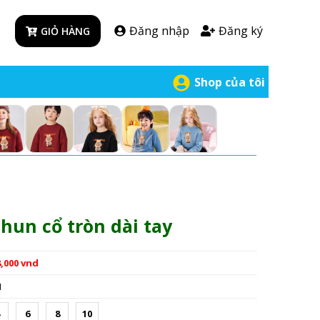
Đăng nhập
Đăng ký
GIỎ HÀNG
Shop của tôi
thun cổ tròn dài tay
8,000 vnd
1
6
8
10