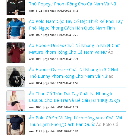
Thủ Popeye Phom Rộng Cho Cả Nam Và Nữ
Áo hoodie unisex phom rộng chất nỉ nhung áo
xem: 1104 | cập nhật: 16/12/2024 11:12
hoodie nam nữ
Áo Polo Nam Cộc Tay Cổ Dệt Thiết Kế Phối Tay
Phối Ngực Phong Cách Hàn Quốc Nam Tính
Lịch Lãm
áo polo nam cộc tay cổ dệt
xem: 1007 | cập nhật: 13/12/2024 10:25
Áo Hoodie Unisex Chất Nỉ Nhung In Nhiệt Chữ
Mature Phom Rộng Cho Cả Nam Và Nữ
Áo
hoodie unisex phom rộng chất nỉ nhung áo
xem: 1051 | cập nhật: 13/12/2024 10:09
hoodie nam nữ
Áo Hoodie Oversize Chất Nỉ Nhung In 3D Hình
Thỏ Bunny Phom Rộng Cho Nam Và Nữ
áo
hoodie oversize nam nữ chất nỉ nhung cao cấp
xem: 1054 | cập nhật: 12/12/2024 11:51
Áo Thun Cổ Tròn Dài Tay Chất Nỉ Nhung In
Labubu Cho Bé Trai Và Bé Gái (Từ 14Kg-35Kg)
Kiểu Bo Gấu Bo Tay Phong Cách Hàn Quốc
áo
xem: 1091 | cập nhật: 28/11/2024 11:09
thun cổ tròn dài tay trẻ em
Áo Polo Cổ Sơ Mi Nẹp Lêch Hàng Vnxk Chất Vải
Thun Lạnh Phong Cách Hàn Quốc
Áo Polo Cổ
Sơ Mi Nẹp Lêch Hàng Vnxk Chất Vải Thun Lạnh
xem: 1125 | cập nhật: 28/11/2024 10:28