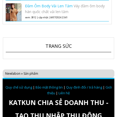
Phong Cách Hàn Quốc
Đầm Ôm Body Vải Len Tăm
Váy đầm ôm body
hàn quốc chất vải len tăm
xem: 3012 | cập nhật: 24/07/2024 23:41
TRANG SỨC
Newlabon
»
Sản phẩm
Quy chế sử dụng
|
Bảo mật thông tin
|
Quy định đổi / trả hàng
|
Giới
thiệu
|
Liên hệ
KATKUN CHIA SẺ DOANH THU -
TẠO THU NHẬP THỤ ĐỘNG