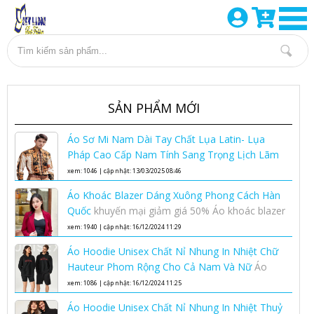
SẢN PHẨM MỚI
Áo Sơ Mi Nam Dài Tay Chất Lụa Latin- Lụa
Pháp Cao Cấp Nam Tính Sang Trọng Lịch Lãm
Áo sơ mi lụa nam cao cấp
xem: 1046 | cập nhật: 13/03/2025 08:46
Áo Khoác Blazer Dáng Xuông Phong Cách Hàn
Quốc
khuyến mại giảm giá 50% Áo khoác blazer
dáng xuông phong cách Hàn Quốc nhân dịp
xem: 1940 | cập nhật: 16/12/2024 11:29
ngày phụ nữ việt nam 20-10
Áo Hoodie Unisex Chất Nỉ Nhung In Nhiệt Chữ
Hauteur Phom Rộng Cho Cả Nam Và Nữ
Áo
Hoodie Unisex Chất Nỉ Nhung In Nhiệt Chữ
xem: 1086 | cập nhật: 16/12/2024 11:25
Hauteur Phom Rộng Cho Cả Nam Và Nữ
Áo Hoodie Unisex Chất Nỉ Nhung In Nhiệt Thuỷ