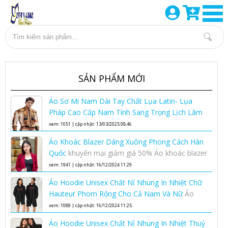
SẢN PHẨM MỚI
Áo Sơ Mi Nam Dài Tay Chất Lụa Latin- Lụa
Pháp Cao Cấp Nam Tính Sang Trọng Lịch Lãm
Áo sơ mi lụa nam cao cấp
xem: 1051 | cập nhật: 13/03/2025 08:46
Áo Khoác Blazer Dáng Xuông Phong Cách Hàn
Quốc
khuyến mại giảm giá 50% Áo khoác blazer
dáng xuông phong cách Hàn Quốc nhân dịp
xem: 1941 | cập nhật: 16/12/2024 11:29
ngày phụ nữ việt nam 20-10
Áo Hoodie Unisex Chất Nỉ Nhung In Nhiệt Chữ
Hauteur Phom Rộng Cho Cả Nam Và Nữ
Áo
Hoodie Unisex Chất Nỉ Nhung In Nhiệt Chữ
xem: 1089 | cập nhật: 16/12/2024 11:25
Hauteur Phom Rộng Cho Cả Nam Và Nữ
Áo Hoodie Unisex Chất Nỉ Nhung In Nhiệt Thuỷ