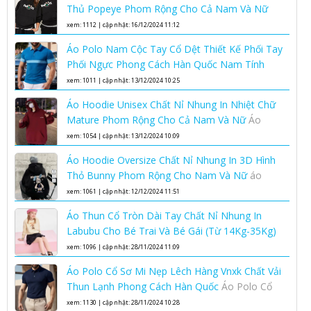
Thủ Popeye Phom Rộng Cho Cả Nam Và Nữ
Áo hoodie unisex phom rộng chất nỉ nhung áo
xem: 1112 | cập nhật: 16/12/2024 11:12
hoodie nam nữ
Áo Polo Nam Cộc Tay Cổ Dệt Thiết Kế Phối Tay
Phối Ngực Phong Cách Hàn Quốc Nam Tính
Lịch Lãm
áo polo nam cộc tay cổ dệt
xem: 1011 | cập nhật: 13/12/2024 10:25
Áo Hoodie Unisex Chất Nỉ Nhung In Nhiệt Chữ
Mature Phom Rộng Cho Cả Nam Và Nữ
Áo
hoodie unisex phom rộng chất nỉ nhung áo
xem: 1054 | cập nhật: 13/12/2024 10:09
hoodie nam nữ
Áo Hoodie Oversize Chất Nỉ Nhung In 3D Hình
Thỏ Bunny Phom Rộng Cho Nam Và Nữ
áo
hoodie oversize nam nữ chất nỉ nhung cao cấp
xem: 1061 | cập nhật: 12/12/2024 11:51
Áo Thun Cổ Tròn Dài Tay Chất Nỉ Nhung In
Labubu Cho Bé Trai Và Bé Gái (Từ 14Kg-35Kg)
Kiểu Bo Gấu Bo Tay Phong Cách Hàn Quốc
áo
xem: 1096 | cập nhật: 28/11/2024 11:09
thun cổ tròn dài tay trẻ em
Áo Polo Cổ Sơ Mi Nẹp Lêch Hàng Vnxk Chất Vải
Thun Lạnh Phong Cách Hàn Quốc
Áo Polo Cổ
Sơ Mi Nẹp Lêch Hàng Vnxk Chất Vải Thun Lạnh
xem: 1130 | cập nhật: 28/11/2024 10:28