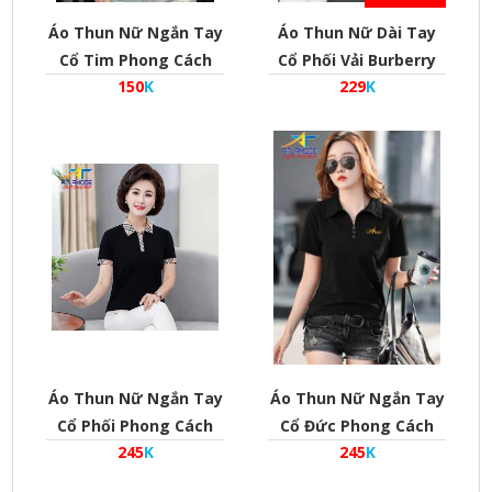
Áo Thun Nữ Ngắn Tay
Áo Thun Nữ Dài Tay
Cổ Tim Phong Cách
Cổ Phối Vải Burberry
150
K
229
K
Hàn Quốc
Phong Cách Hàn Quốc
Mã Twc-D-0105
Áo Thun Nữ Ngắn Tay
Áo Thun Nữ Ngắn Tay
Cổ Phối Phong Cách
Cổ Đức Phong Cách
245
K
245
K
Hàn Quốc Mã Twb-H-
Hàn Quốc Mã Twb-H-
0105
0103