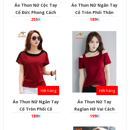
Áo Thun Nữ Cộc Tay
Áo Thun Nữ Ngắn Tay
Cổ Đức Phong Cách
Cổ Tròn Phối Thân
255
K
189
K
Hàn Quốc
Phong Cách Hàn Quốc
Hết hàng
Hết hàng
Áo Thun Nữ Ngắn Tay
Áo Thun Nữ Tay
Cổ Tròn Phối Cổ
Raglan Hở Vai Cách
189
K
199
K
Phong Cách Hàn Quốc
Hàn Quốc