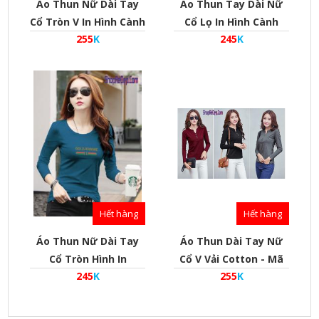
Áo Thun Nữ Dài Tay
Áo Thun Tay Dài Nữ
Cổ Tròn V In Hình Cành
Cổ Lọ In Hình Cành
255
K
245
K
Hoa Đẹp Nhận In Áo
Hoa Đẹp Nhận In Áo
Theo Yêu Cầu - Mã
Theo Yêu Cầu - Mã
Pl010002
Pl010003
Hết hàng
Hết hàng
Áo Thun Nữ Dài Tay
Áo Thun Dài Tay Nữ
Cổ Tròn Hình In
Cổ V Vải Cotton - Mã
245
K
255
K
Goldjeannie Đẹp Nhận
At010001
In Áo Theo Yêu Cầu -
Mã Pl010001