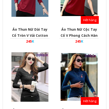
Hết hàng
Áo Thun Nữ Dài Tay
Áo Thun Nữ Cộc Tay
Cổ Tròn V Vải Cotton
Cổ V Phong Cách Hàn
245
K
245
K
Co Dãn 4 Chiều - Mã
Quốc - Mã Pl010004
Pl010003
Hết hàng