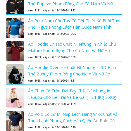
Thủ Popeye Phom Rộng Cho Cả Nam Và Nữ
Áo hoodie unisex phom rộng chất nỉ nhung áo
xem: 1111 | cập nhật: 16/12/2024 11:12
hoodie nam nữ
Áo Polo Nam Cộc Tay Cổ Dệt Thiết Kế Phối Tay
Phối Ngực Phong Cách Hàn Quốc Nam Tính
Lịch Lãm
áo polo nam cộc tay cổ dệt
xem: 1010 | cập nhật: 13/12/2024 10:25
Áo Hoodie Unisex Chất Nỉ Nhung In Nhiệt Chữ
Mature Phom Rộng Cho Cả Nam Và Nữ
Áo
hoodie unisex phom rộng chất nỉ nhung áo
xem: 1053 | cập nhật: 13/12/2024 10:09
hoodie nam nữ
Áo Hoodie Oversize Chất Nỉ Nhung In 3D Hình
Thỏ Bunny Phom Rộng Cho Nam Và Nữ
áo
hoodie oversize nam nữ chất nỉ nhung cao cấp
xem: 1058 | cập nhật: 12/12/2024 11:51
Áo Thun Cổ Tròn Dài Tay Chất Nỉ Nhung In
Labubu Cho Bé Trai Và Bé Gái (Từ 14Kg-35Kg)
Kiểu Bo Gấu Bo Tay Phong Cách Hàn Quốc
áo
xem: 1094 | cập nhật: 28/11/2024 11:09
thun cổ tròn dài tay trẻ em
Áo Polo Cổ Sơ Mi Nẹp Lêch Hàng Vnxk Chất Vải
Thun Lạnh Phong Cách Hàn Quốc
Áo Polo Cổ
Sơ Mi Nẹp Lêch Hàng Vnxk Chất Vải Thun Lạnh
xem: 1129 | cập nhật: 28/11/2024 10:28