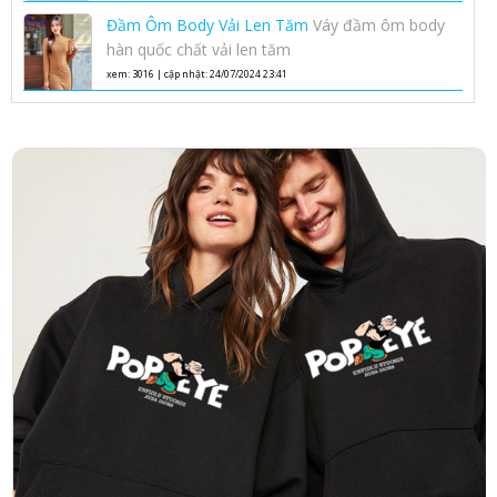
Phong Cách Hàn Quốc
Đầm Ôm Body Vải Len Tăm
Váy đầm ôm body
hàn quốc chất vải len tăm
xem: 3016 | cập nhật: 24/07/2024 23:41