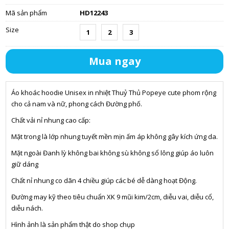
Mã sản phẩm
HD12243
Size
1
2
3
Mua ngay
Áo khoác hoodie Unisex in nhiệt Thuỷ Thủ Popeye cute phom rộng
cho cả nam và nữ, phong cách Đường phố.
Chất vải nỉ nhung cao cấp:
Mặt trong là lớp nhung tuyết mền mịn ấm áp không gây kích ứng da.
Mặt ngoài Đanh lỳ không bai không sù không sổ lông giúp áo luôn
giữ dáng
Chất nỉ nhung co dãn 4 chiều giúp các bé dễ dàng hoạt Động.
Đường may kỹ theo tiêu chuẩn XK 9 mũi kim/2cm, diễu vai, diễu cổ,
diễu nách.
Hình ảnh là sản phẩm thật do shop chụp