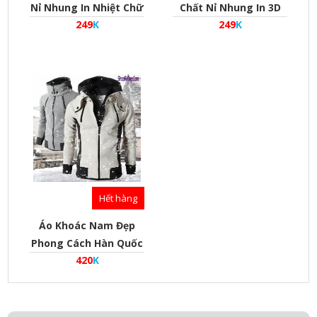
Nỉ Nhung In Nhiệt Chữ
Chất Nỉ Nhung In 3D
249
K
249
K
Mature Phom Rộng
Hình Thỏ Bunny Phom
Cho Cả Nam Và Nữ
Rộng Cho Nam Và Nữ
Hết hàng
Áo Khoác Nam Đẹp
Phong Cách Hàn Quốc
420
K
Chất Vải Nỉ Bệt - Mã
Ak020001