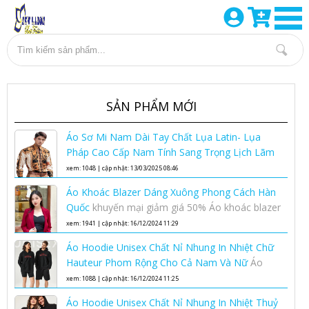
SẢN PHẨM MỚI
Áo Sơ Mi Nam Dài Tay Chất Lụa Latin- Lụa
Pháp Cao Cấp Nam Tính Sang Trọng Lịch Lãm
Áo sơ mi lụa nam cao cấp
xem: 1048 | cập nhật: 13/03/2025 08:46
Áo Khoác Blazer Dáng Xuông Phong Cách Hàn
Quốc
khuyến mại giảm giá 50% Áo khoác blazer
dáng xuông phong cách Hàn Quốc nhân dịp
xem: 1941 | cập nhật: 16/12/2024 11:29
ngày phụ nữ việt nam 20-10
Áo Hoodie Unisex Chất Nỉ Nhung In Nhiệt Chữ
Hauteur Phom Rộng Cho Cả Nam Và Nữ
Áo
Hoodie Unisex Chất Nỉ Nhung In Nhiệt Chữ
xem: 1088 | cập nhật: 16/12/2024 11:25
Hauteur Phom Rộng Cho Cả Nam Và Nữ
Áo Hoodie Unisex Chất Nỉ Nhung In Nhiệt Thuỷ