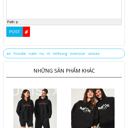
Path
:
p
ao
hoodie
nam
nu
ni
ninhung
oversize
unisex
NHỮNG SẢN PHẨM KHÁC