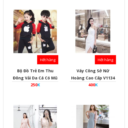
Hết hàng
Hết hàng
Bộ Đồ Trẻ Em Thu
Váy Công Sở Nữ
Đông Vải Da Cá Có Mũ
Hoàng Cao Cấp V1134
250
K
400
K
Phối Tay - Mã
Bd030001