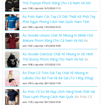
Thủ Popeye Phom Rộng Cho Cả Nam Và Nữ
Áo hoodie unisex phom rộng chất nỉ nhung áo
xem: 1108 | cập nhật: 16/12/2024 11:12
hoodie nam nữ
Áo Polo Nam Cộc Tay Cổ Dệt Thiết Kế Phối Tay
Phối Ngực Phong Cách Hàn Quốc Nam Tính
Lịch Lãm
áo polo nam cộc tay cổ dệt
xem: 1009 | cập nhật: 13/12/2024 10:25
Áo Hoodie Unisex Chất Nỉ Nhung In Nhiệt Chữ
Mature Phom Rộng Cho Cả Nam Và Nữ
Áo
hoodie unisex phom rộng chất nỉ nhung áo
xem: 1052 | cập nhật: 13/12/2024 10:09
hoodie nam nữ
Áo Hoodie Oversize Chất Nỉ Nhung In 3D Hình
Thỏ Bunny Phom Rộng Cho Nam Và Nữ
áo
hoodie oversize nam nữ chất nỉ nhung cao cấp
xem: 1058 | cập nhật: 12/12/2024 11:51
Áo Thun Cổ Tròn Dài Tay Chất Nỉ Nhung In
Labubu Cho Bé Trai Và Bé Gái (Từ 14Kg-35Kg)
Kiểu Bo Gấu Bo Tay Phong Cách Hàn Quốc
áo
xem: 1093 | cập nhật: 28/11/2024 11:09
thun cổ tròn dài tay trẻ em
Áo Polo Cổ Sơ Mi Nẹp Lêch Hàng Vnxk Chất Vải
Thun Lạnh Phong Cách Hàn Quốc
Áo Polo Cổ
Sơ Mi Nẹp Lêch Hàng Vnxk Chất Vải Thun Lạnh
xem: 1128 | cập nhật: 28/11/2024 10:28