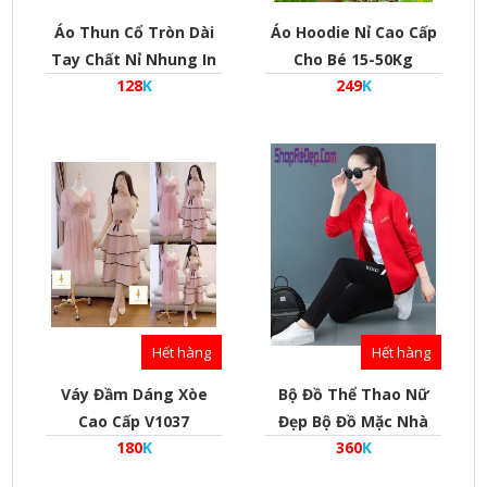
Áo Thun Cổ Tròn Dài
Áo Hoodie Nỉ Cao Cấp
Tay Chất Nỉ Nhung In
Cho Bé 15-50Kg
128
K
249
K
Labubu Cho Bé Trai Và
Bé Gái (Từ 14Kg-35Kg)
Kiểu Bo Gấu Bo Tay
Phong Cách Hàn Quốc
Hết hàng
Hết hàng
Váy Đầm Dáng Xòe
Bộ Đồ Thể Thao Nữ
Cao Cấp V1037
Đẹp Bộ Đồ Mặc Nhà
180
K
360
K
Phong Cách Hàn Quốc
- Mã Bd010015