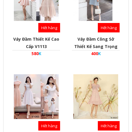
Hết hàng
Hết hàng
Váy Đầm Thiết Kế Cao
Váy Đầm Công Sở
Cấp V1113
Thiết Kế Sang Trọng
580
K
400
K
V1322
Hết hàng
Hết hàng