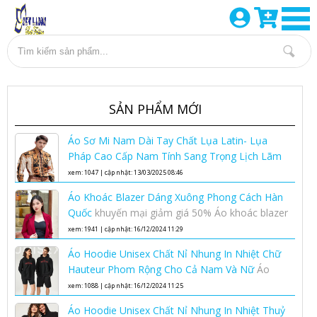
SẢN PHẨM MỚI
Áo Sơ Mi Nam Dài Tay Chất Lụa Latin- Lụa
Pháp Cao Cấp Nam Tính Sang Trọng Lịch Lãm
Áo sơ mi lụa nam cao cấp
xem: 1047 | cập nhật: 13/03/2025 08:46
Áo Khoác Blazer Dáng Xuông Phong Cách Hàn
Quốc
khuyến mại giảm giá 50% Áo khoác blazer
dáng xuông phong cách Hàn Quốc nhân dịp
xem: 1941 | cập nhật: 16/12/2024 11:29
ngày phụ nữ việt nam 20-10
Áo Hoodie Unisex Chất Nỉ Nhung In Nhiệt Chữ
Hauteur Phom Rộng Cho Cả Nam Và Nữ
Áo
Hoodie Unisex Chất Nỉ Nhung In Nhiệt Chữ
xem: 1088 | cập nhật: 16/12/2024 11:25
Hauteur Phom Rộng Cho Cả Nam Và Nữ
Áo Hoodie Unisex Chất Nỉ Nhung In Nhiệt Thuỷ