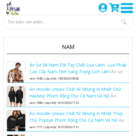
NAM
Áo Sơ Mi Nam Dài Tay Chất Lụa Latin- Lụa Pháp
Cao Cấp Nam Tính Sang Trọng Lịch Lãm
Áo sơ
mi lụa nam cao cấp
xem: 1048 | cập nhật: 13/03/2025 08:46
Áo Hoodie Unisex Chất Nỉ Nhung In Nhiệt Chữ
Hauteur Phom Rộng Cho Cả Nam Và Nữ
Áo
Hoodie Unisex Chất Nỉ Nhung In Nhiệt Chữ
xem: 1088 | cập nhật: 16/12/2024 11:25
Hauteur Phom Rộng Cho Cả Nam Và Nữ
Áo Hoodie Unisex Chất Nỉ Nhung In Nhiệt Thuỷ
Thủ Popeye Phom Rộng Cho Cả Nam Và Nữ
Áo
hoodie unisex phom rộng chất nỉ nhung áo
xem: 1111 | cập nhật: 16/12/2024 11:12
hoodie nam nữ