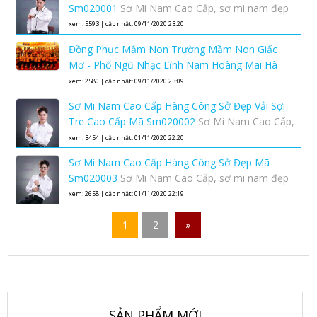
Sm020001
Sơ Mi Nam Cao Cấp, sơ mi nam đẹp
xem: 5593 | cập nhật: 09/11/2020 23:20
Đồng Phục Mầm Non Trường Mầm Non Giấc
Mơ - Phố Ngũ Nhạc Lĩnh Nam Hoàng Mai Hà
Nội
Đồng phục trường mầm non giấc mơ uy tín
xem: 2580 | cập nhật: 09/11/2020 23:09
chất lượng chuyên nghiệp rẻ đẹp
Sơ Mi Nam Cao Cấp Hàng Công Sở Đẹp Vải Sợi
Tre Cao Cấp Mã Sm020002
Sơ Mi Nam Cao Cấp,
sơ mi nam đẹp
xem: 3454 | cập nhật: 01/11/2020 22:20
Sơ Mi Nam Cao Cấp Hàng Công Sở Đẹp Mã
Sm020003
Sơ Mi Nam Cao Cấp, sơ mi nam đẹp
xem: 2658 | cập nhật: 01/11/2020 22:19
1
2
»
SẢN PHẨM MỚI