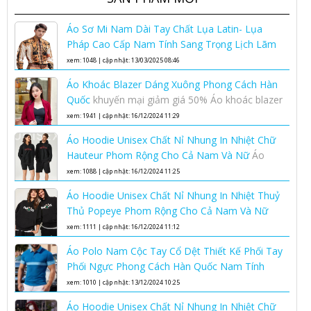
Áo Sơ Mi Nam Dài Tay Chất Lụa Latin- Lụa
Pháp Cao Cấp Nam Tính Sang Trọng Lịch Lãm
Áo sơ mi lụa nam cao cấp
xem: 1048 | cập nhật: 13/03/2025 08:46
Áo Khoác Blazer Dáng Xuông Phong Cách Hàn
Quốc
khuyến mại giảm giá 50% Áo khoác blazer
dáng xuông phong cách Hàn Quốc nhân dịp
xem: 1941 | cập nhật: 16/12/2024 11:29
ngày phụ nữ việt nam 20-10
Áo Hoodie Unisex Chất Nỉ Nhung In Nhiệt Chữ
Hauteur Phom Rộng Cho Cả Nam Và Nữ
Áo
Hoodie Unisex Chất Nỉ Nhung In Nhiệt Chữ
xem: 1088 | cập nhật: 16/12/2024 11:25
Hauteur Phom Rộng Cho Cả Nam Và Nữ
Áo Hoodie Unisex Chất Nỉ Nhung In Nhiệt Thuỷ
Thủ Popeye Phom Rộng Cho Cả Nam Và Nữ
Áo hoodie unisex phom rộng chất nỉ nhung áo
xem: 1111 | cập nhật: 16/12/2024 11:12
hoodie nam nữ
Áo Polo Nam Cộc Tay Cổ Dệt Thiết Kế Phối Tay
Phối Ngực Phong Cách Hàn Quốc Nam Tính
Lịch Lãm
áo polo nam cộc tay cổ dệt
xem: 1010 | cập nhật: 13/12/2024 10:25
Áo Hoodie Unisex Chất Nỉ Nhung In Nhiệt Chữ