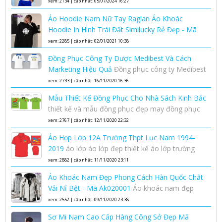
xem: 2134 | cập nhật: 05/07/2024 16:27
Áo Hoodie Nam Nữ Tay Raglan Áo Khoác
Hoodie In Hình Trái Đất Similucky Rẻ Đẹp - Mã
Hd010008
Áo hoodie nam nữ áo khoác hoodie
xem: 2285 | cập nhật: 02/01/2021 10:38
phong cách Hàn Quốc
Đồng Phục Công Ty Dược Medibest Và Cách
Marketing Hiệu Quả
Đồng phục công ty Medibest
marketing là gì cách marketing hiệu quả
xem: 2733 | cập nhật: 16/11/2020 16:36
Mẫu Thiết Kế Đồng Phục Cho Nhà Sách Kinh Bắc
thiết kế và mẫu đồng phục đẹp may đồng phục
rẻ đẹp tại hà nội
xem: 2767 | cập nhật: 12/11/2020 22:32
Áo Họp Lớp 12A Trường Thpt Lục Nam 1994-
2019
áo lớp áo lớp đẹp thiết kế áo lớp trường
THPT Lục Nam
xem: 2882 | cập nhật: 11/11/2020 23:11
Áo Khoác Nam Đẹp Phong Cách Hàn Quốc Chất
Vải Nỉ Bệt - Mã Ak020001
Áo khoác nam đẹp
kiểu dáng Hàn Quốc mẫu mới 2020
xem: 2552 | cập nhật: 09/11/2020 23:38
Sơ Mi Nam Cao Cấp Hàng Công Sở Đẹp Mã