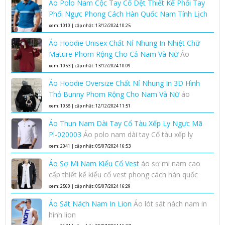
Áo Polo Nam Cộc Tay Cổ Dệt Thiết Kế Phối Tay
Phối Ngực Phong Cách Hàn Quốc Nam Tính Lịch
Lãm
áo polo nam cộc tay cổ dệt
xem: 1010 | cập nhật: 13/12/2024 10:25
Áo Hoodie Unisex Chất Nỉ Nhung In Nhiệt Chữ
Mature Phom Rộng Cho Cả Nam Và Nữ
Áo
hoodie unisex phom rộng chất nỉ nhung áo
xem: 1053 | cập nhật: 13/12/2024 10:09
hoodie nam nữ
Áo Hoodie Oversize Chất Nỉ Nhung In 3D Hình
Thỏ Bunny Phom Rộng Cho Nam Và Nữ
áo
hoodie oversize nam nữ chất nỉ nhung cao cấp
xem: 1058 | cập nhật: 12/12/2024 11:51
Áo Thun Nam Dài Tay Cổ Tàu Xếp Ly Ngực Mã
Pl-020003
Áo polo nam dài tay Cổ tàu xếp ly
ngực áo thun nam dài tay đẹp
xem: 2041 | cập nhật: 05/07/2024 16:53
Áo Sơ Mi Nam Kiểu Cổ Vest
áo sơ mi nam cao
cấp thiết kế kiểu cổ vest phong cách hàn quốc
phối thân
xem: 2560 | cập nhật: 05/07/2024 16:29
Áo Sát Nách Nam In Lion
Áo lót sát nách nam in
hình lion