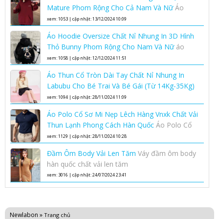
Mature Phom Rộng Cho Cả Nam Và Nữ
Áo
hoodie unisex phom rộng chất nỉ nhung áo
xem: 1053 | cập nhật: 13/12/2024 10:09
hoodie nam nữ
Áo Hoodie Oversize Chất Nỉ Nhung In 3D Hình
Thỏ Bunny Phom Rộng Cho Nam Và Nữ
áo
hoodie oversize nam nữ chất nỉ nhung cao cấp
xem: 1058 | cập nhật: 12/12/2024 11:51
Áo Thun Cổ Tròn Dài Tay Chất Nỉ Nhung In
Labubu Cho Bé Trai Và Bé Gái (Từ 14Kg-35Kg)
Kiểu Bo Gấu Bo Tay Phong Cách Hàn Quốc
áo
xem: 1094 | cập nhật: 28/11/2024 11:09
thun cổ tròn dài tay trẻ em
Áo Polo Cổ Sơ Mi Nẹp Lêch Hàng Vnxk Chất Vải
Thun Lạnh Phong Cách Hàn Quốc
Áo Polo Cổ
Sơ Mi Nẹp Lêch Hàng Vnxk Chất Vải Thun Lạnh
xem: 1129 | cập nhật: 28/11/2024 10:28
Phong Cách Hàn Quốc
Đầm Ôm Body Vải Len Tăm
Váy đầm ôm body
hàn quốc chất vải len tăm
xem: 3016 | cập nhật: 24/07/2024 23:41
Newlabon
»
Trang chủ