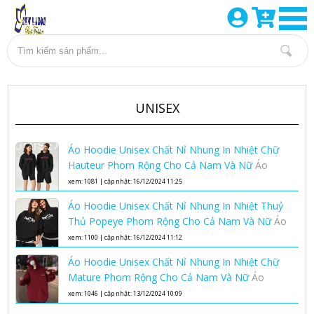
UNISEX
Áo Hoodie Unisex Chất Nỉ Nhung In Nhiệt Chữ
Hauteur Phom Rộng Cho Cả Nam Và Nữ
Áo
Hoodie Unisex Chất Nỉ Nhung In Nhiệt Chữ
xem: 1081 | cập nhật: 16/12/2024 11:25
Hauteur Phom Rộng Cho Cả Nam Và Nữ
Áo Hoodie Unisex Chất Nỉ Nhung In Nhiệt Thuỷ
Thủ Popeye Phom Rộng Cho Cả Nam Và Nữ
Áo
hoodie unisex phom rộng chất nỉ nhung áo
xem: 1100 | cập nhật: 16/12/2024 11:12
hoodie nam nữ
Áo Hoodie Unisex Chất Nỉ Nhung In Nhiệt Chữ
Mature Phom Rộng Cho Cả Nam Và Nữ
Áo
hoodie unisex phom rộng chất nỉ nhung áo
xem: 1046 | cập nhật: 13/12/2024 10:09
hoodie nam nữ