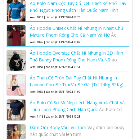
Áo Polo Nam Cộc Tay Cổ Dệt Thiết Kế Phối Tay
Phối Ngực Phong Cách Hàn Quốc Nam Tính
Lịch Lãm
áo polo nam cộc tay cổ dệt
xem: 1002 | cập nhật: 13/12/2024 10:25
Áo Hoodie Unisex Chất Nỉ Nhung In Nhiệt Chữ
Mature Phom Rộng Cho Cả Nam Và Nữ
Áo
hoodie unisex phom rộng chất nỉ nhung áo
xem: 1046 | cập nhật: 13/12/2024 10:09
hoodie nam nữ
Áo Hoodie Oversize Chất Nỉ Nhung In 3D Hình
Thỏ Bunny Phom Rộng Cho Nam Và Nữ
áo
hoodie oversize nam nữ chất nỉ nhung cao cấp
xem: 1050 | cập nhật: 12/12/2024 11:51
Áo Thun Cổ Tròn Dài Tay Chất Nỉ Nhung In
Labubu Cho Bé Trai Và Bé Gái (Từ 14Kg-35Kg)
Kiểu Bo Gấu Bo Tay Phong Cách Hàn Quốc
áo
xem: 1086 | cập nhật: 28/11/2024 11:09
thun cổ tròn dài tay trẻ em
Áo Polo Cổ Sơ Mi Nẹp Lêch Hàng Vnxk Chất Vải
Thun Lạnh Phong Cách Hàn Quốc
Áo Polo Cổ
Sơ Mi Nẹp Lêch Hàng Vnxk Chất Vải Thun Lạnh
xem: 1118 | cập nhật: 28/11/2024 10:28
Phong Cách Hàn Quốc
Đầm Ôm Body Vải Len Tăm
Váy đầm ôm body
hàn quốc chất vải len tăm