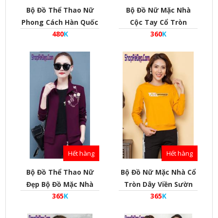
Bộ Đồ Thể Thao Nữ
Bộ Đồ Nữ Mặc Nhà
Phong Cách Hàn Quốc
Cộc Tay Cổ Tròn
480
K
360
K
Kiểu Khóa Kéo Phối
Phong Cách Hàn Quốc
Thân Đẹp - Mã
- Mã Bd010028
Bd010018
Hết hàng
Hết hàng
Bộ Đồ Thể Thao Nữ
Bộ Đồ Nữ Mặc Nhà Cổ
Đẹp Bộ Đồ Mặc Nhà
Tròn Dây Viền Sườn
365
K
365
K
Thêu Hình Hoa Phong
Phong Cách Hàn Quốc
Cách Hàn Quốc - Mã
Vải Da Cá - Mã