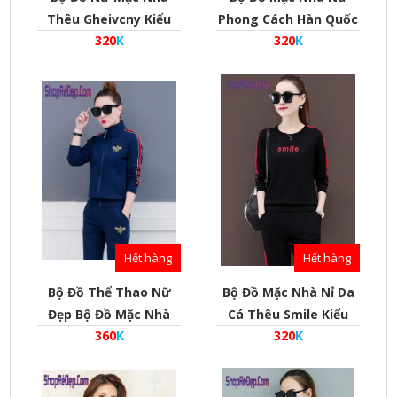
Thêu Gheivcny Kiểu
Phong Cách Hàn Quốc
320
K
320
K
Dáng Thể Thao Phong
Cho Người Trung Tuổi
Cách Hàn Quốc Vải Da
- Mã Bd010012
Cá - Mã Bd010009
Hết hàng
Hết hàng
Bộ Đồ Thể Thao Nữ
Bộ Đồ Mặc Nhà Nỉ Da
Đẹp Bộ Đồ Mặc Nhà
Cá Thêu Smile Kiểu
360
K
320
K
Phong Cách Hàn Quốc
Dáng Thể Thao Phong
- Mã Bd010011
Cách Hàn Quốc - Mã
Bd010009