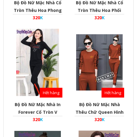
Bộ Đồ Nữ Mặc Nhà Cổ
Bộ Đồ Nữ Mặc Nhà Cổ
Tròn Thêu Hoa Phong
Tròn Thêu Hoa Phối
320
K
320
K
Cách Hàn Quốc Vải Da
Sườn Phong Cách Hàn
Cá - Mã Bd010023
Quốc Vải Da Cá - Mã
Bd010022
Hết hàng
Hết hàng
Bộ Đồ Nữ Mặc Nhà In
Bộ Đồ Nữ Mặc Nhà
Forever Cổ Tròn V
Thêu Chữ Queen Hình
320
K
320
K
Phong Cách Hàn Quốc
Vương Miện Kiểu
Vải Da Cá - Mã
Dáng Thể Thao Phong
Bd010021
Cách Hàn Quốc - Mã