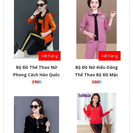
Bd010021
Hết hàng
Hết hàng
Bộ Đồ Thể Thao Nữ
Bộ Đồ Nữ Kiểu Dáng
Phong Cách Hàn Quốc
Thể Thao Bộ Đồ Mặc
390
K
360
K
Kiểu Khóa Kéo Có Mũ -
Nhà Phong Cách Hàn
Mã Bd010020
Quốc Cho Người
Trung Tuổi - Mã
Bd010018