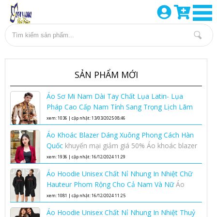
SẢN PHẨM MỚI
Áo Sơ Mi Nam Dài Tay Chất Lụa Latin- Lụa
Pháp Cao Cấp Nam Tính Sang Trọng Lịch Lãm
Áo sơ mi lụa nam cao cấp
xem: 1036 | cập nhật: 13/03/2025 08:46
Áo Khoác Blazer Dáng Xuông Phong Cách Hàn
Quốc
khuyến mại giảm giá 50% Áo khoác blazer
dáng xuông phong cách Hàn Quốc nhân dịp
xem: 1936 | cập nhật: 16/12/2024 11:29
ngày phụ nữ việt nam 20-10
Áo Hoodie Unisex Chất Nỉ Nhung In Nhiệt Chữ
Hauteur Phom Rộng Cho Cả Nam Và Nữ
Áo
Hoodie Unisex Chất Nỉ Nhung In Nhiệt Chữ
xem: 1081 | cập nhật: 16/12/2024 11:25
Hauteur Phom Rộng Cho Cả Nam Và Nữ
Áo Hoodie Unisex Chất Nỉ Nhung In Nhiệt Thuỷ