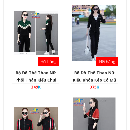
Hết hàng
Hết hàng
Bộ Đồ Thể Thao Nữ
Bộ Đồ Thể Thao Nữ
Phối Thân Kiểu Chui
Kiểu Khóa Kéo Có Mũ
349
K
375
K
Đầu - Mã Bdw-D-1505
2022 - Mã Bdw-D-1504