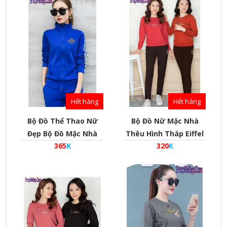
Bd010027
Bd010027
Hết hàng
Hết hàng
Bộ Đồ Thể Thao Nữ
Bộ Đồ Nữ Mặc Nhà
Đẹp Bộ Đồ Mặc Nhà
Thêu Hình Tháp Eiffel
365
K
320
K
Thêu Hình Vương
Paris Siêu Khuyến Mãi
Miện Phong Cách Hàn
Mua Một Tặng Một -
Quốc - Mã Bd010025
Mã Bd010026