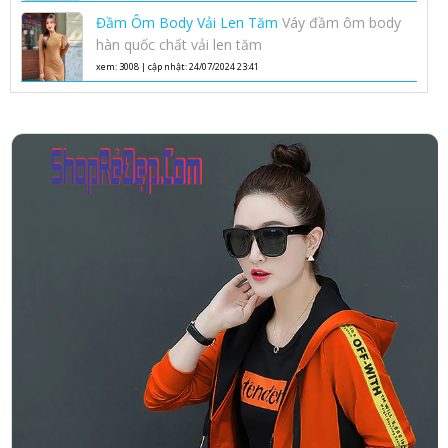
Phong Cách Hàn Quốc
Đầm Ôm Body Vải Len Tăm
Váy đầm ôm body
hàn quốc chất vải len tăm
xem: 3008 | cập nhật: 24/07/2024 23:41