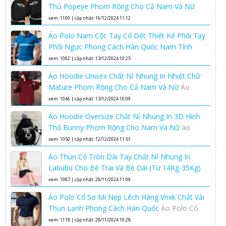
Thủ Popeye Phom Rộng Cho Cả Nam Và Nữ
Áo hoodie unisex phom rộng chất nỉ nhung áo
xem: 1100 | cập nhật: 16/12/2024 11:12
hoodie nam nữ
Áo Polo Nam Cộc Tay Cổ Dệt Thiết Kế Phối Tay
Phối Ngực Phong Cách Hàn Quốc Nam Tính
Lịch Lãm
áo polo nam cộc tay cổ dệt
xem: 1002 | cập nhật: 13/12/2024 10:25
Áo Hoodie Unisex Chất Nỉ Nhung In Nhiệt Chữ
Mature Phom Rộng Cho Cả Nam Và Nữ
Áo
hoodie unisex phom rộng chất nỉ nhung áo
xem: 1046 | cập nhật: 13/12/2024 10:09
hoodie nam nữ
Áo Hoodie Oversize Chất Nỉ Nhung In 3D Hình
Thỏ Bunny Phom Rộng Cho Nam Và Nữ
áo
hoodie oversize nam nữ chất nỉ nhung cao cấp
xem: 1050 | cập nhật: 12/12/2024 11:51
Áo Thun Cổ Tròn Dài Tay Chất Nỉ Nhung In
Labubu Cho Bé Trai Và Bé Gái (Từ 14Kg-35Kg)
Kiểu Bo Gấu Bo Tay Phong Cách Hàn Quốc
áo
xem: 1087 | cập nhật: 28/11/2024 11:09
thun cổ tròn dài tay trẻ em
Áo Polo Cổ Sơ Mi Nẹp Lêch Hàng Vnxk Chất Vải
Thun Lạnh Phong Cách Hàn Quốc
Áo Polo Cổ
Sơ Mi Nẹp Lêch Hàng Vnxk Chất Vải Thun Lạnh
xem: 1118 | cập nhật: 28/11/2024 10:28