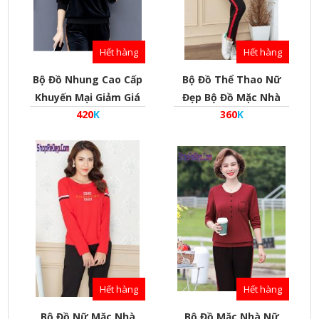
Hết hàng
Hết hàng
Bộ Đồ Nhung Cao Cấp
Bộ Đồ Thể Thao Nữ
Khuyến Mại Giảm Giá
Đẹp Bộ Đồ Mặc Nhà
420
K
360
K
Sốc
Phong Cách Hàn Quốc
Hình Thêu Sport - Mã
Bd010016
Hết hàng
Hết hàng
Bộ Đồ Nữ Mặc Nhà
Bộ Đồ Mặc Nhà Nữ