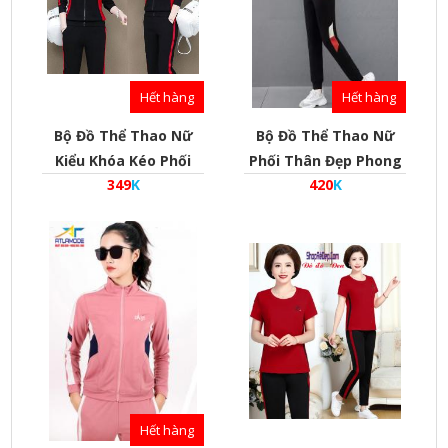
Hết hàng
Hết hàng
Bộ Đồ Thể Thao Nữ
Bộ Đồ Thể Thao Nữ
Kiểu Khóa Kéo Phối
Phối Thân Đẹp Phong
349
K
420
K
Thân Đẹp - Mã Bdw-D-
Cách Hàn Quốc - Mã
1503
Bdw-D-1504
Hết hàng