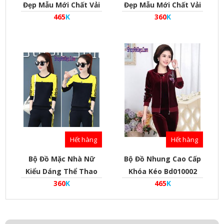
Đẹp Mẫu Mới Chất Vải
Đẹp Mẫu Mới Chất Vải
465
K
360
K
Nhung Khóa Kéo - Mã
Nỉ Da Cá - Mã
Bd010007
Bd010007
Hết hàng
Hết hàng
Bộ Đồ Mặc Nhà Nữ
Bộ Đồ Nhung Cao Cấp
Kiểu Dáng Thể Thao
Khóa Kéo Bd010002
360
K
465
K
Đẹp Mẫu Mới Chất Neo
- Mã Bd010008