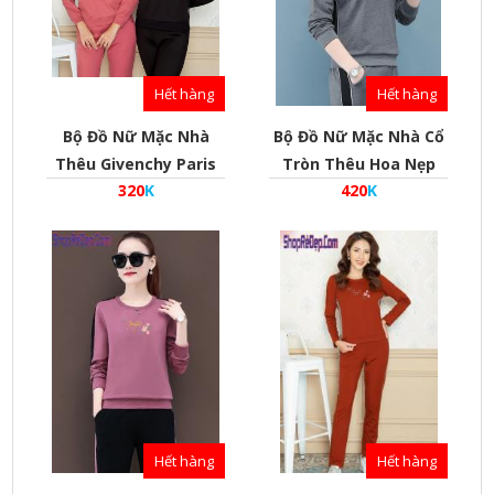
Hết hàng
Hết hàng
Bộ Đồ Nữ Mặc Nhà
Bộ Đồ Nữ Mặc Nhà Cổ
Thêu Givenchy Paris
Tròn Thêu Hoa Nẹp
320
K
420
K
Kiểu Dáng Thể Thao
Sườn Phong Cách Hàn
Phong Cách Hàn Quốc
Quốc- Mã Bd010024
Vải Da Cá - Mã
Bd010019
Hết hàng
Hết hàng